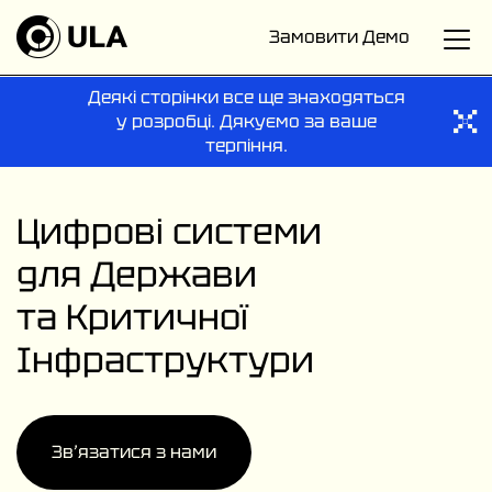
Замовити Демо
Деякі сторінки все ще знаходяться
у розробці. Дякуємо за ваше
терпіння.
Цифрові системи
для Держави
та Критичної
Інфраструктури
Звʼязатися з нами