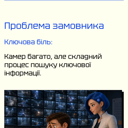
Проблема замовника
Ключова біль:
Камер багато, але складний
процес пошуку ключової
інформації.