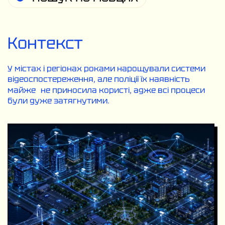
Контекст
У містах і регіонах роками нарощували системи
відеоспостереження, але поліції їх наявність
майже не приносила користі, адже всі процеси
були дуже затягнутими.