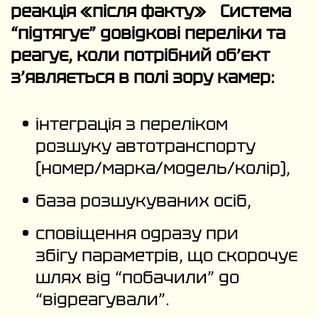
реакція «після факту» Система
“підтягує” довідкові переліки та
реагує, коли потрібний об’єкт
з’являється в полі зору камер:
інтеграція з переліком
розшуку автотранспорту
(номер/марка/модель/колір),
база розшукуваних осіб,
сповіщення одразу при
збігу параметрів, що скорочує
шлях від “побачили” до
“відреагували”.