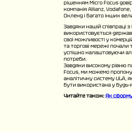
рішенням Micro Focus дові
компанія Allianz, Vodafon
Окленд і багато інших вел
Завдяки нашій співпраці з 
використовується держав
свої можливості у комерці
та торгові мережі почали 
успішно налаштовуючи алг
потреби.
Завдяки високому рівню п
Focus, ми можемо пропон
аналітичну систему ULA, я
бути використана у будь-я
Читайте також:
Як сформу