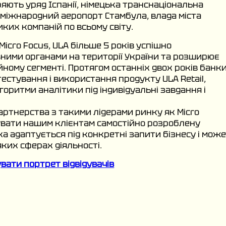
ряють уряд Іспанії, німецька транснаціональна
e, міжнародний аеропорт Стамбула, влада міста
иких компаній по всьому світу.
Micro Focus, ULA більше 5 років успішно
ними органами на території України та розширює
йному сегменті. Протягом останніх двох років банк
тестування і використання продукту ULA Retail,
оритми аналітики під індивідуальні завдання і
артнерства з такими лідерами ринку як Micro
увати нашим клієнтам самостійно розроблену
ка адаптується під конкретні запити бізнесу і мож
ких сферах діяльності.
вати портрет відвідувачів