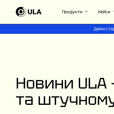
Продукти
Кейси
Деякі сто
Новини ULA —
та штучному