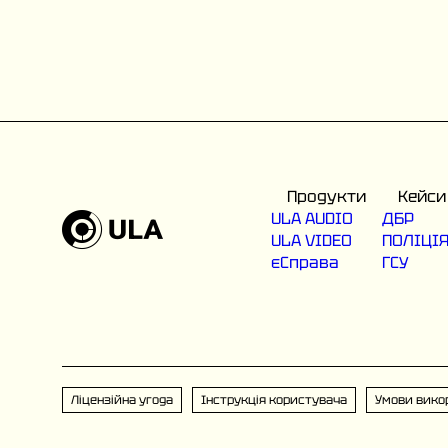
Продукти
Кейси
ULA AUDIO
ДБР
ULA VIDEO
ПОЛІЦІ
єСправа
ГСУ
Ліцензійна угода
Інструкція користувача
Умови вико