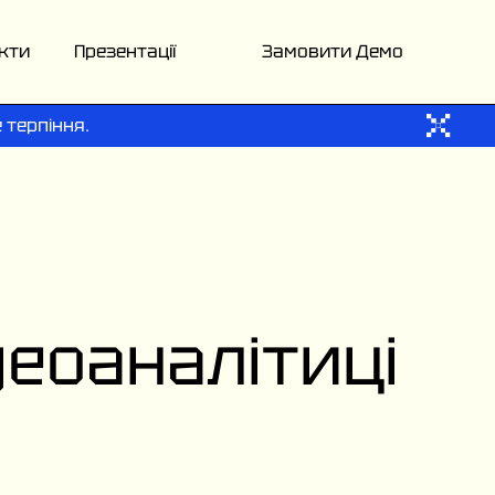
кти
Презентації
Замовити Демо
 терпіння.
деоаналітиці